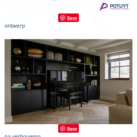
Save
ontwerp
Save
na verbouwing